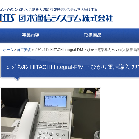
ホーム
>
施工実績
> ﾋﾞｼﾞﾈｽﾎﾝ HITACHI Integral-F/M ・ひかり電話導入 ｸﾘﾆｯｸ(大阪府 堺
ﾋﾞｼﾞﾈｽﾎﾝ HITACHI Integral-F/M ・ひかり電話導入 