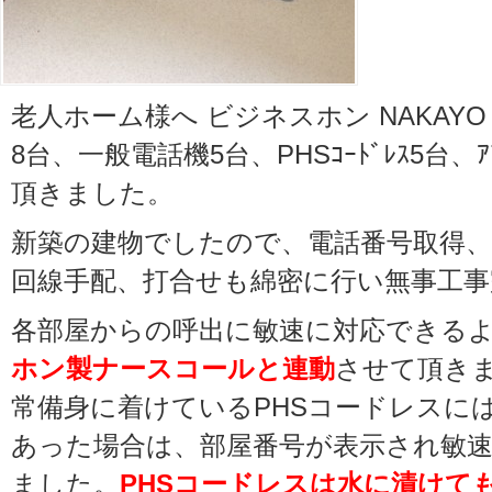
老人ホーム様へ ビジネスホン NAKAYO 
8台、一般電話機5台、PHSｺｰﾄﾞﾚｽ5台、
頂きました。
新築の建物でしたので、電話番号取得、
回線手配、打合せも綿密に行い無事工
各部屋からの呼出に敏速に対応できる
ホン製ナースコールと連動
させて頂き
常備身に着けているPHSコードレスに
あった場合は、部屋番号が表示され敏
ました。
PHSコードレスは水に漬けて