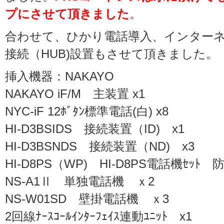
プにさせて頂きました
。
合わせて、ひかり電話導入、インターネ
接続（HUB)設置もさせて頂きました。
挿入機器：NAKAYO
NAKAYO iF/M 主装置 x1
NYC-iF 12ﾎﾞﾀﾝ標準電話(白) x8
HI-D3BSIDS 接続装置（ID) x1
HI-D3BSNDS 接続装置（ND) x3
HI-D8PS（WP) HI-D8PS電話機ｾｯﾄ 
NS-A1Ⅱ 単独電話機 ｘ2
NS-W01SD 壁掛電話機 ｘ3
2回線ﾅｰｽｺｰﾙｲﾝﾀｰﾌｪｲｽ連動ﾕﾆｯﾄ x1