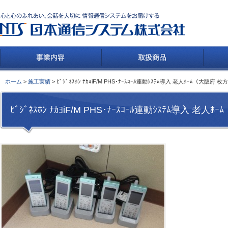
ホーム
>
施工実績
> ﾋﾞｼﾞﾈｽﾎﾝ ﾅｶﾖiF/M PHS･ﾅｰｽｺｰﾙ連動ｼｽﾃﾑ導入 老人ﾎｰﾑ（大阪府 
ﾋﾞｼﾞﾈｽﾎﾝ ﾅｶﾖiF/M PHS･ﾅｰｽｺｰﾙ連動ｼｽﾃﾑ導入 老