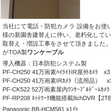
当社にて電話・防犯カメラ 設備をお使
様の新園舎建替えに伴い、老朽化して
取替え・増設工事をさせて頂きました。
がTOA製
ワンケーブル
導入機器：日本防犯システム製
PF-CH250 41万画素ﾊｲﾗｲﾄIR屋外ｶﾒﾗ x3
PF-CH250 41万画素IRｶﾒﾗ（流用品） x
PF-CK522 52万画素屋内ﾜﾝｹｰﾌﾞﾙﾄﾞｰﾑｶﾒﾗ
PF-RP208 ﾈｯﾄﾜｰｸ機能搭載8chDVR【2TB
Panasonic BB-HCM581 x1台