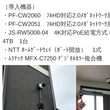
（導入機器）
・PF-CW2060 ﾌﾙHD対応2.0ﾒｶﾞﾈｯﾄﾜｰ
・PF-CW2051 ﾌﾙHD対応2.0ﾒｶﾞﾈｯﾄﾜｰｸ
・JS-RW5008-04 4K対応PoE給電方式 8
4TB 1台
・NTT ﾎｰﾑｹﾞｰﾄｳｪｲ（ﾎﾟｰﾄ開放） 1式
・ﾑﾗﾃｯｸ MFX-C7250 ﾃﾞｼﾞﾀﾙｶﾗｰ複合機