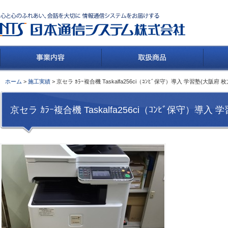
ホーム
>
施工実績
> 京セラ ｶﾗｰ複合機 Taskalfa256ci（ｺﾝﾋﾞ保守）導入 学習塾(大阪府 
京セラ ｶﾗｰ複合機 Taskalfa256ci（ｺﾝﾋﾞ保守）導入